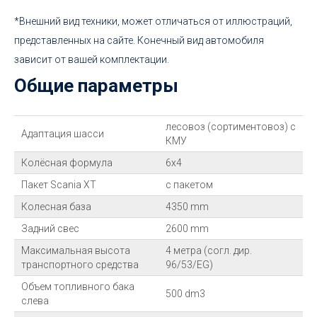
*Внешний вид техники, может отличаться от иллюстраций,
представленных на сайте. Конечный вид автомобиля
зависит от вашей комплектации.
Общие параметры
лесовоз (сортиментовоз) с
Адаптация шасси
КМУ
Колёсная формула
6х4
Пакет Scania XT
с пакетом
Колесная база
4350 mm
Задний свес
2600 mm
Максимальная высота
4 метра (согл. дир.
транспортного средства
96/53/EG)
Объем топливного бака
500 dm3
слева