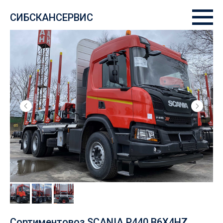
СИБСКАНСЕРВИС
Сортиментовоз SCANIA P440 B6X4HZ