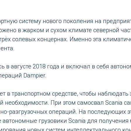
ртную систему нового поколения на предприяти
оложено в жарком и сухом климате северной ча
рёх солевых концернах. Именно эта климатиче
ента.
 в августе 2018 года и включал в себя автоно
пераций Dampier.
дет в транспортном средстве, чтобы наблюдать
й необходимости. При этом самосвал Scania с
о-разгрузочных операций. На последующих эта
 автономные грузовики Scania для получения
ирования новых систем интеллектуального ко